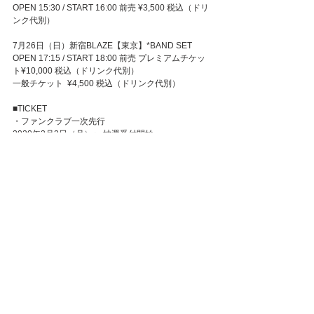
OPEN 15:30 / START 16:00 前売 ¥3,500 税込（ドリ
ンク代別）
7月26日（日）新宿BLAZE【東京】*BAND SET
OPEN 17:15 / START 18:00 前売 プレミアムチケッ
ト¥10,000 税込（ドリンク代別）
一般チケット  ¥4,500 税込（ドリンク代別）
■TICKET
・ファンクラブ一次先行
2020年3月2日（月）〜 抽選受付開始
・一次先行
2020年3月12日（水）〜 抽選受付開始
・一般発売
2020年3月20日（金）〜 受付開始
※東京2公演の一般チケット料金について、公式サイ
ト等の一部で「¥4,000」と記載している箇所がござ
いましたが、正しくは「¥4,500」です。ここに謹ん
でお詫び申し上げます。
コメント