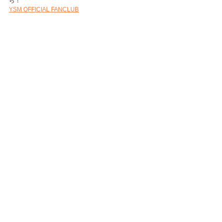
ら！
YSM OFFICIAL FANCLUB