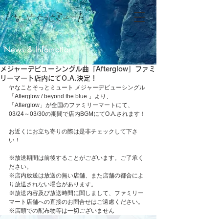
News & Infomation
メジャーデビューシングル曲「Afterglow」ファミ
リーマート店内にてO.A.決定！
ヤなことそっとミュート メジャーデビューシングル
「Afterglow / beyond the blue.」より、
「Afterglow」が全国のファミリーマートにて、
03/24～03/30の期間で店内BGMにてO.A.されます！
お近くにお立ち寄りの際は是非チェックして下さ
い！
※放送期間は前後することがございます。ご了承く
ださい。
※店内放送は放送の無い店舗、また店舗の都合によ
り放送されない場合があります。
※放送内容及び放送時間に関しまして、ファミリー
マート店舗への直接のお問合せはご遠慮ください。
※店頭での配布物等は一切ございません