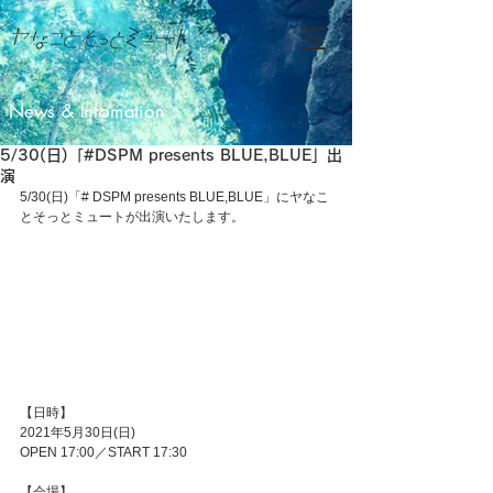
News & Infomation
5/30(日)「#DSPM presents BLUE,BLUE」出
演
5/30(日)「# DSPM presents BLUE,BLUE」にヤなこ
とそっとミュートが出演いたします。
【日時】
2021年5月30日(日)
OPEN 17:00／START 17:30
【会場】