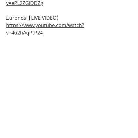
v=ePL2ZGlDDZg
□uronos【LIVE VIDEO】
https://www.youtube.com/watch?
v=4u2hAqPtP24
◯
※こちらの価格には消費税が含まれてい
ます。
※送料は別途発生いたします。（全国一
律600円）
WEB STORE TOP
※10,000円以上のご注文で送料が無料に
なります。
関連商品
NEW!
NEW!