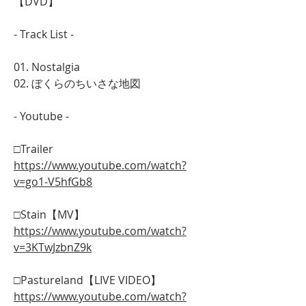
【DVD】
- Track List -
01. Nostalgia
02. ぼくらのちいさな地図
- Youtube -
□Trailer
https://www.youtube.com/watch?
v=go1-V5hfGb8
□Stain【MV】
https://www.youtube.com/watch?
v=3KTwJzbnZ9k
□Pastureland【LIVE VIDEO】
https://www.youtube.com/watch?