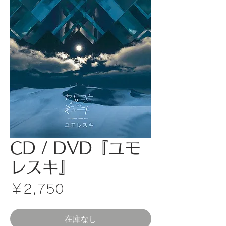
CD / DVD『ユモ
レスキ』
価
￥2,750
格
在庫なし