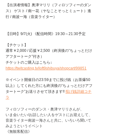
【出演者情報】奥津マリリ（フィロソフィーのダン
ス） ゲスト / 南一花（ヤなことそっとミュート）進
行 / 南波一海（音楽ライター）
【日時】9/7(火) 《配信時間》19:30～21:30予定
【チケット】
通常￥2,000 / 応援￥2,500（終演後の“ちょっとだけ
アフタートーク”付き）
チケットのご購入はこちら↓
https://twitcasting.tv/loft9shibuya/shopcart/99851
※イベント開催日の23:59までに投げ銭（お茶爆50
以上）してくれた方にも終演後の“ちょっとだけアフ
タートーク”お送りさせて頂きます!! 
投げ銭詳細コチ
ラ
フィロソフィーのダンス・奥津マリリさんが、
いま会いたい/お話したい人をゲストにお迎えして、
音楽ライター南波一海さんと共に、いろいろ聞いて
みようというイベント
《無観客配信》