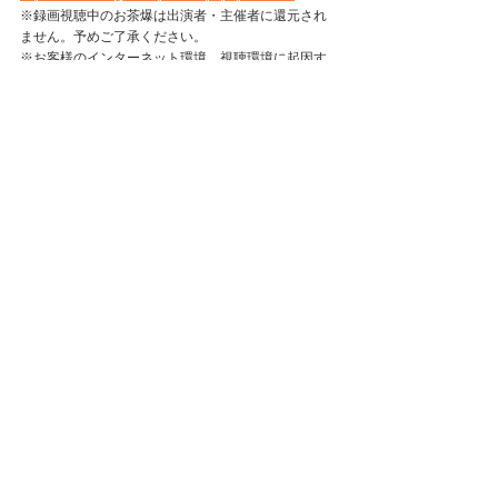
※録画視聴中のお茶爆は出演者・主催者に還元され
ません。予めご了承ください。
※お客様のインターネット環境、視聴環境に起因す
る再生不良があった場合、払い戻しは致しかねます
ことを予めご了承ください。
推奨環境はこちらをご確認ください。
https://twitcasting.tv/helpcenter.php?pid=5368
コメント
コメントを追加…