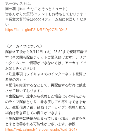
第一弾ゲストは、
南一花（from ヤなことそっとミュート）
皆さんからの質問/コメントもお待ちしております！
※長文の質問等はgoogleフォーム宛にお送りくださ
い
https://forms.gle/P8UzRFtDy2CZdDXu5
《アーカイブについて》
配信終了後から9月14日（火）23:59まで視聴可能で
す（その間も配信チケットご購入頂けます）。リア
ルタイムでのご視聴ができない方は、アーカイブで
お楽しみください!!
＜注意事項（ツイキャスでのインターネット観覧ご
希望の方）＞
※配信を録画するなどして、再配信する行為は禁止
させて頂いております。
※生配信中、途中から視聴した場合はその時点から
のライブ配信となり、巻き戻しての再生はできませ
ん。生配信終了後、録画（アーカイブ）視聴可能な
場合は巻き戻しての再生ができます。
※生配信中に映像が止まってしまう場合、画質を落
とすと改善される可能性がございます。参照 
https://twitcasting.tv/helpcenter.php?pid=2647