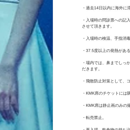
・過去14日以内に海外に
・入場時の問診票への記
させて頂きます。
・入場時の検温、手指消
・37.5度以上の発熱が
・場内では、鼻までしっ
だきます。
・飛散防止対策として、
・KMK席のチケットには
・KMK席は静止画のみの
・転売禁止。
・再入場、飲食物の持ち