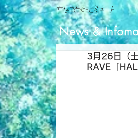
News & Infoma
3月26日（土
RAVE「HAL