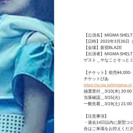
【公演名】MIGMA SHELT
【日時】2022年3月26日（土）
【会場】新宿BLAZE
【出演者】MIGMA SHELT
ゲスト＿ヤなことそっと
【チケット】前売¥4,000- KM
チケットぴあ
https://w.pia.jp/t/migma-o/
抽選受付＿3/10(木) 20:00 - 
当落確認＿3/15(火)
一般先着＿3/19(土) 21:0
【注意事項】
・過去14日以内に新型コ
合はご来場をお控えくだ