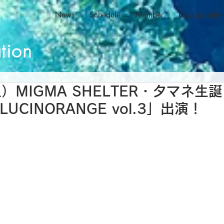
News
Schedule
Member
Discography
tion
）MIGMA SHELTER・タマネ生誕
LUCINORANGE vol.3」出演！