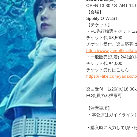
OPEN 13:30 / START 14:
【会場】
Spotify O-WEST
【チケット】
・FC先行抽選チケット 1/26(水
チケット代 ¥3,500
チケット受付、楽曲応募は
https://www.ysmofficialfan
・一般販売(先着) 2/4(金)18:0
チケット代 ¥4,000
チケット受付はこちら↓
https://l-tike.com/yanakot
楽曲受付　1/26(水)18:00-2
FC会員のみ投票可
【注意事項】
 ・本公演はガイドライン
・購入時に入力して頂いた