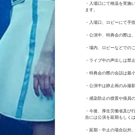
・入場口にて検温を実施い
ます。 
・⼊場⼝、ロビーにて⼿指
・公演中、特典会の際は、
・場内、ロビーなどでの
・ライブ中の声出しは禁止
・特典会の際の会話は最小
・公演中は静止画のみ撮影
・感染防止の措置や係員
・今後、厚生労働省及び
合には公演を延期もしくは
・延期・中止の場合以外、