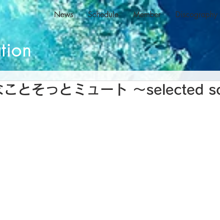
News
Schedule
Member
Discography
tion
なことそっとミュート 〜selected s