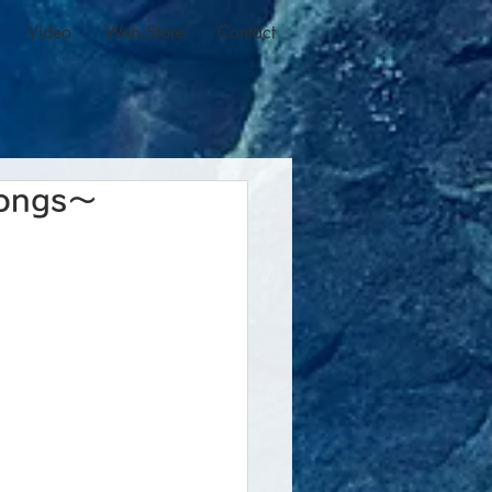
Video
Web Store
Contact
ongs〜