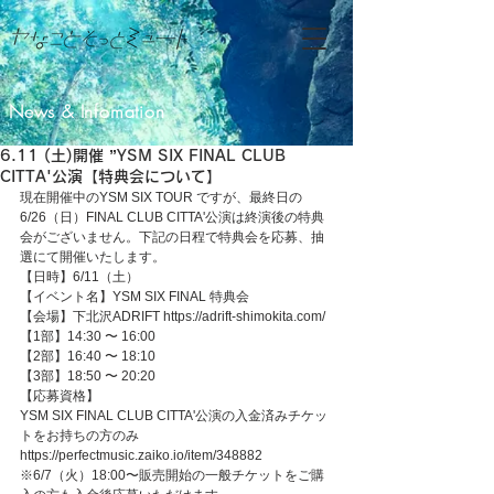
News & Infomation
6.11 (土)開催 ”YSM SIX FINAL CLUB
CITTA'公演【特典会について】
現在開催中のYSM SIX TOUR ですが、最終日の
6/26（日）FINAL CLUB CITTA'公演は終演後の特典
会がございません。下記の日程で特典会を応募、抽
選にて開催いたします。
【日時】6/11（土）
【イベント名】YSM SIX FINAL 特典会
【会場】下北沢ADRIFT https://adrift-shimokita.com/
【1部】14:30 〜 16:00
【2部】16:40 〜 18:10
【3部】18:50 〜 20:20
【応募資格】
YSM SIX FINAL CLUB CITTA'公演の入金済みチケッ
トをお持ちの方のみ
https://perfectmusic.zaiko.io/item/348882 
※6/7（火）18:00〜販売開始の一般チケットをご購