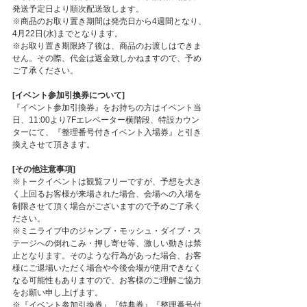
発送予定日より順次配送致します。
※商品のお取り置き期間は発売日から4週間となり、
4月22日(水)までとなります。
※お取り置き期限終了後は、商品のお渡しはできま
せん。その際、代金は返金致しかねますので、予め
ご了承ください。
[イベント参加引換券について]
『イベント参加引換券』をお持ちの方はイベント当
日、11:00より7Fエレベーター横階段、特設カウン
ターにて、『整理番号付きイベント入場券』と引き
換えさせて頂きます。
[その他注意事項]
※トークイベントは観覧フリーですが、予想を大き
く上回るお客様が来場された場合、会場への入場を
制限させて頂く場合がございますので予めご了承く
ださい。
※ミニライブ中のジャンプ・モッシュ・ダイブ・ス
テージへの倒れこみ・押し寄せ等、激しい動きは禁
止となります。そのような行為があった場合、お客
様にご退場いただく場合や今後会場が使用できなく
なる可能性もありますので、お客様のご理解ご協力
をお願い申し上げます。
※『イベント参加引換券』『特典券』『整理番号付