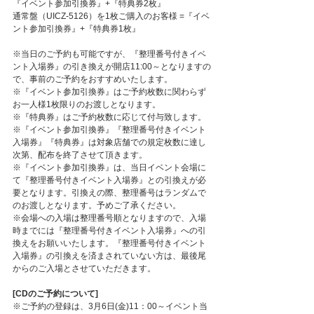
『イベント参加引換券』+『特典券2枚』
通常盤（UICZ-5126）を1枚ご購入のお客様 =『イベ
ント参加引換券』+『特典券1枚』
※当日のご予約も可能ですが、『整理番号付きイベ
ント入場券』の引き換えが開店11:00～となりますの
で、事前のご予約をおすすめいたします。
※『イベント参加引換券』はご予約枚数に関わらず
お一人様1枚限りのお渡しとなります。
※『特典券』はご予約枚数に応じて付与致します。
※『イベント参加引換券』『整理番号付きイベント
入場券』『特典券』は対象店舗での規定枚数に達し
次第、配布を終了させて頂きます。
※『イベント参加引換券』は、当日イベント会場に
て『整理番号付きイベント入場券』との引換えが必
要となります。引換えの際、整理番号はランダムで
のお渡しとなります。予めご了承ください。
※会場への入場は整理番号順となりますので、入場
時までには『整理番号付きイベント入場券』への引
換えをお願いいたします。『整理番号付きイベント
入場券』の引換えを済まされていない方は、最後尾
からのご入場とさせていただきます。
[CDのご予約について]
※ご予約の登録は、3月6日(金)11：00～イベント当