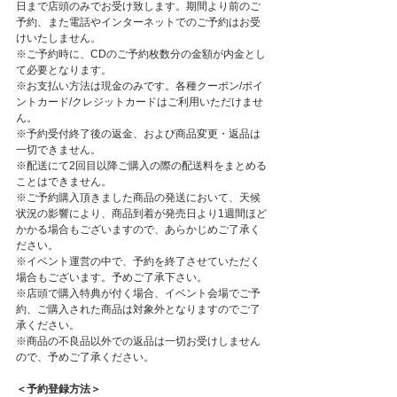
日まで店頭のみでお受け致します。期間より前のご
予約、また電話やインターネットでのご予約はお受
けいたしません。
※ご予約時に、CDのご予約枚数分の金額が内金とし
て必要となります。
※お支払い方法は現金のみです。各種クーポン/ポイ
ントカード/クレジットカードはご利用いただけませ
ん。
※予約受付終了後の返金、および商品変更・返品は
一切できません。
※配送にて2回目以降ご購入の際の配送料をまとめる
ことはできません。
※ご予約購入頂きました商品の発送において、天候
状況の影響により、商品到着が発売日より1週間ほど
かかる場合もございますので、あらかじめご了承く
ださい。
※イベント運営の中で、予約を終了させていただく
場合もございます。予めご了承下さい。
※店頭で購入特典が付く場合、イベント会場でご予
約、ご購入された商品は対象外となりますのでご了
承ください。
※商品の不良品以外での返品は一切お受けしません
ので、予めご了承ください。
＜予約登録方法＞