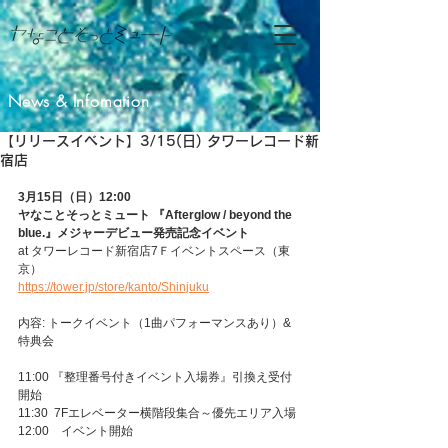
News & Infomation
【リリースイベント】3/15(日) タワーレコード新
宿店
3月15日（日）12:00
ヤなことそっとミュート 『Afterglow / beyond the 
blue.』メジャーデビュー発売記念イベント
at タワーレコード新宿店7Ｆイベントスペース（東
京）
https://tower.jp/store/kanto/Shinjuku
内容: トークイベント（1曲パフォーマンスあり）&
特典会
11:00 『整理番号付きイベント入場券』引換え受付
開始
11:30  7Fエレベーター横階段集合～優先エリア入場
12:00　イベント開始