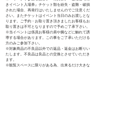
きイベント入場券』チケット類を紛失・盗難・破損
された場合、再発行はいたしませんのでご注意くだ
さい。またチケットはイベント当日のみお渡しとな
ります。ご予約・お取り置き頂きましたお客様もお
取り置きは不可となりますので予めご了承下さい。
※当イベントは係員お客様の肩や腕などに触れて誘
導する場合があります。この事をご了承いただける
方のみご参加下さい。
※対象商品の不良品以外での返品・返金はお断りい
たします。不良品は良品との交換とさせていただき
ます。
※観覧スペースに限りがある為、出来るだけ大きな
お荷物でのご来場はご遠慮いただくか、事前に手荷
物をお預けの上、ご参加お願い致します。会場内に
ロッカーやクロークはございません。手荷物の管理
は自己責任にてお願いいたします。
※イベント会場周辺での徹夜等の行為、たむろする
行為は、固くお断りしております。またイベント
中、他のテナント様へのご迷惑が掛からないよう、
係員の指示に従い、ご整列お願い致します。
※当日の都合により、スタート時間等を変更する可
能性があることをあらかじめご了承ください。
※天候・災害等の理由により、当日のイベントがや
むをえず中止になる場合がございます。
※定員を超える来場者があった場合は、安全面を考