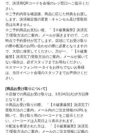
で、決済用QRコードを会場のレジ窓口へご提示くだ
さい。
※ご予約内容を確認後、商品に応じた特典をお渡し
します。決済確定後の変更・キャンセル及び受取拒
否は出来ません。
※ご予約商品お支払い後、「【※破棄厳禁】決済完
了/受取方法のご案内」メールが届きますので、この
時点で予約受付が完了します。店頭にてお受け取り
の際や配送のお問い合わせの際に必要となりますの
で、大切に保管してください。万が一、「【※破棄
厳禁】決済完了/受取方法のご案内」メールが届いて
ない場合は、必ずスタッフまでお尋ねください。
※スマートフォン/ケータイをお持ちでないお客様
は、当日イベント会場のスタッフまでお声掛けくだ
さい。
[商品お受け取りについて]
※店舗での商品お受け取りは、3月24日(火)夕方以降
となります。
※商品お受け取りの際、 「【※破棄厳禁】決済完了/
受取方法のご案内」メール内のご注文情報のURLを
開いて、受け取り用のバーコードをご提示くださ
い。バーコードは入荷日より表示されます。
※配送を希望された方は、 「【※破棄厳禁】決済完
了/受取方法のご案内」メールのご注文情報に記載の