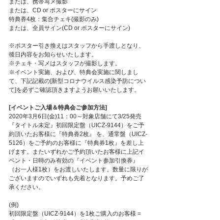
または、携帯写メ撮影
または、CD or ポスターにサイン
特典券4枚：集合チェキ(撮影のみ)
または、全員サイン(CD or ポスターにサイン)
※ポスター引き換えはスタッフから手渡しとなり、
後日内容をお知らせいたします。
※チェキ・写メはスタッフが撮影します。
※イベント実施、および、特典会実施に関しまし
て、下記記載の[新型コロナウイルス感染予防につい
て]を必ずご確認頂きますようお願いいたします。
[イベントご入場＆特典会ご参加方法]
2020年3月6日(金)11：00～対象店舗にて3/25発売
『タイトル未定』初回限定盤（UICZ-9144）をご予
約頂いたお客様に『特典券2枚』 を、通常盤（UICZ-
5126）をご予約のお客様に『特典券1枚』を差し上
げます。またいずれかご予約頂いたお客様に上記イ
ベント・日時のみ有効の『イベント参加引換券』
（お一人様1枚）をお渡しいたします。数量に限りが
ございますのでいずれも先着となります。予めご了
承ください。
(例)
初回限定盤（UICZ-9144）を1枚ご購入のお客様 = 