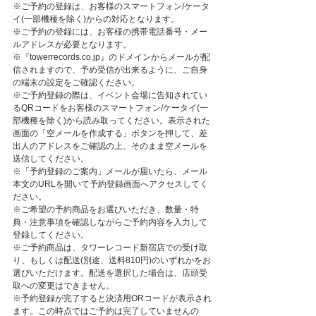
※ご予約の登録は、お客様のスマートフォン/ケータ
イ(一部機種を除く)からの対応となります。
※ご予約の登録には、お客様の携帯電話番号・メー
ルアドレスが必要となります。
※『towerrecords.co.jp』のドメインからメールが配
信されますので、予め受信が出来るように、ご自身
の端末の設定をご確認ください。
※ご予約登録の際は、イベント会場に告知されてい
るQRコードをお客様のスマートフォン/ケータイ(一
部機種を除く)から読み取ってください。表示された
画面の「空メールを作成する」ボタンを押して、差
出人のアドレスをご確認の上、そのまま空メールを
送信してください。
※「予約登録のご案内」メールが届いたら、メール
本文のURLを開いて予約登録画面へアクセスしてく
ださい。
※ご希望の予約商品をお選びいただき、数量・特
典・注意事項を確認しながらご予約内容を入力して
登録してください。
※ご予約商品は、タワーレコード新宿店での受け取
り、もしくは配送(別途、送料810円)のいずれかをお
選びいただけます。配送を選択した場合は、店頭受
取への変更はできません。
※予約登録が完了すると決済用ORコードが表示され
ます。この時点ではご予約は完了していませんの