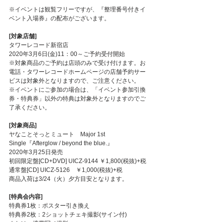
※イベントは観覧フリーですが、『整理番号付きイ
ベント入場券』の配布がございます。
[対象店舗]
タワーレコード新宿店
2020年3月6日(金)11：00～ご予約受付開始
※対象商品のご予約は店頭のみで受け付けます。お
電話・タワーレコードホームページの店舗予約サー
ビスは対象外となりますので、ご注意ください。
※イベントにご参加の場合は、「イベント参加引換
券・特典券」以外の特典は対象外となりますのでご
了承ください。
[対象商品]
ヤなことそっとミュート　Major 1st 
Single『Afterglow / beyond the blue.』
2020年3月25日発売
初回限定盤[CD+DVD] UICZ-9144 ￥1,800(税抜)+税
通常盤[CD] UICZ-5126　￥1,000(税抜)+税
商品入荷は3/24（火）夕方目安となります。
[特典会内容]
特典券1枚：ポスター引き換え
特典券2枚：2ショットチェキ撮影(サイン付)